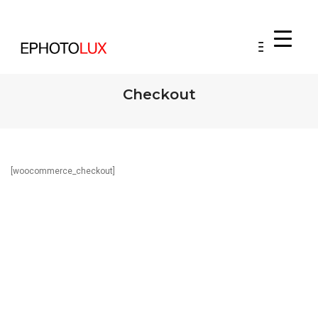
Toggle
Navigati
Checkout
[woocommerce_checkout]